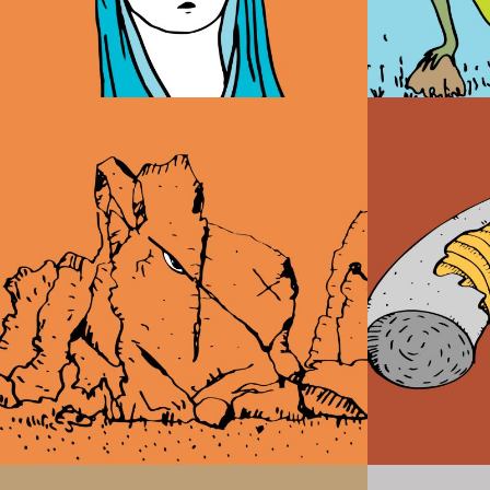
O Demo
O C