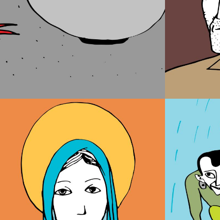
A Becha
O 
As Santas Cristiás