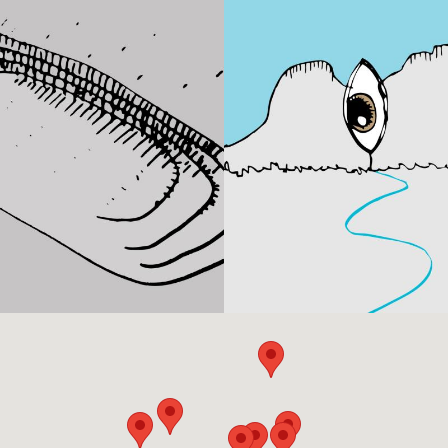
 Mouros do
O ollo do 
Galiñeiro