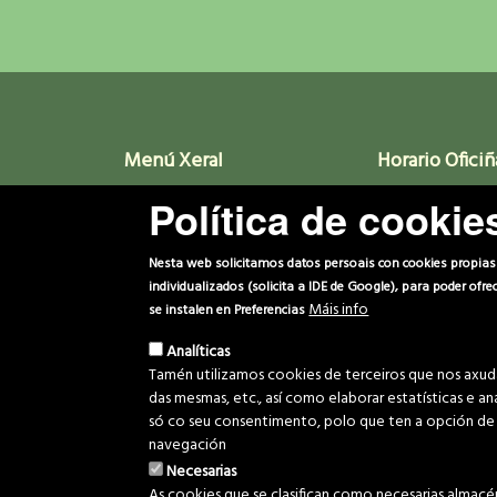
Menú Xeral
Horario Oficiñ
Política de cookie
Inicio
Luns a Venres. 8a
Novas
Proxectos
Nesta web solicitamos datos persoais con cookies propias p
Media
individualizados (solicita a IDE de Google), para poder ofr
Biblioteca
Máis info
se instalen en Preferencias
Comunidade
Analíticas
Contacto
Tamén utilizamos cookies de terceiros que nos axudan
das mesmas, etc., así como elaborar estatísticas e a
só co seu consentimento, polo que ten a opción de 
navegación
Necesarias
© 2022 Com
As cookies que se clasifican como necesarias almacé