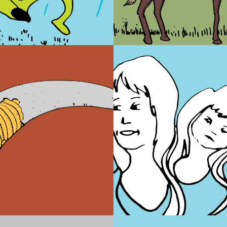
oto Furado
As Señora
Galiñeir