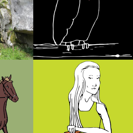
za da
O Brión
os
A Pedra da Moura
s