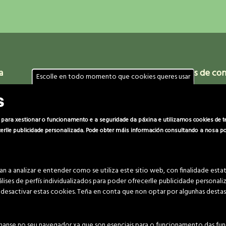
a
Localización
Datos de co
Escolle en todo momento que cookies queres usar
s
m 14pm
Comunidade de Montes Veciñais
(+34) 986 469 6
en Man Común de Vincios
666 029 280
607 060 949
ara xestionar o funcionamento e a seguridade da páxina e utilizamos cookies de terc
ecerlle publicidade personalizada. Pode obter máis información consultando a nosa pol
Piñeiro 22, Vincios
36316 Gondomar
c.montes@vincio
(Pontevedra)
coordinador@vin
 a analizar e entender como se utiliza este sitio web, con finalidade estatí
nálises de perfís individualizados para poder ofrecerlle publicidade persona
desactivar estas cookies. Teña en conta que non optar por algunhas destas
Aviso Legal e Política de privacidade
·
Política de cookies
unidade de Montes Veciñais en Man Común de Vincios. Todos os dereitos 
nanse no seu navegador xa que son esenciais para o funcionamento das func