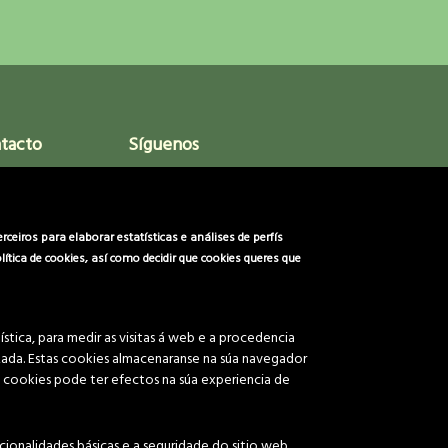
ntacto
Síguenos
92
eiros para elaborar estatísticas e análises de perfís
ítica de cookies, así como decidir que cookies queres que
s.org
cios.org
stica, para medir as visitas á web e a procedencia
lizada. Estas cookies almacenaranse na súa navegador
 cookies pode ter efectos na súa experiencia de
reservados.
ionalidades básicas e a seguridade do sitio web.