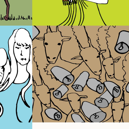
s do
A Expulsión dos
o
Mouros