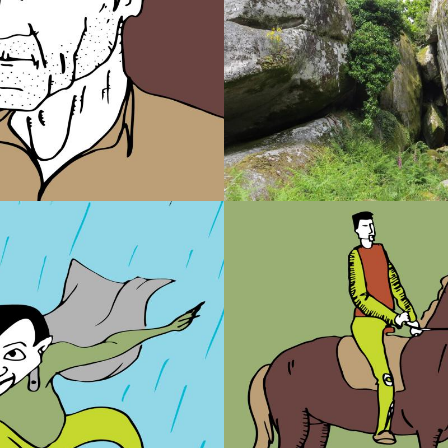
Criado dos
María a Gar
Mouros
Noite
O Anano
Os Mour
Raptore