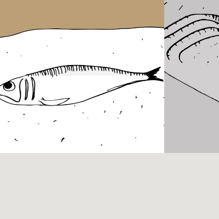
O Ouro Encantado
Os