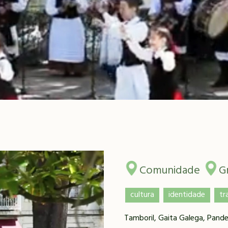
Comunidade
G
cultura
identidade
tr
Tamboril, Gaita Galega, Pand