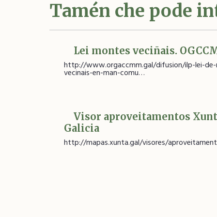
Tamén che pode in
Lei montes veciñais. OGC
http://www.orgaccmm.gal/difusion/ilp-lei-de
vecinais-en-man-comu…
Visor aproveitamentos Xunt
Galicia
http://mapas.xunta.gal/visores/aproveitamen