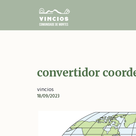
Ir
o
contido
principal
convertidor coord
vincios
18/09/2023