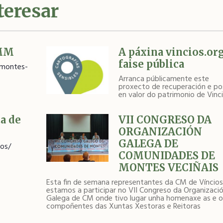
teresar
CMM
A páxina vincios.or
faise pública
-montes-
Arranca públicamente este
proxecto de recuperación e po
en valor do patrimonio de Vinci
a de
VII CONGRESO DA
ORGANIZACIÓN
GALEGA DE
tos/
COMUNIDADES DE
MONTES VECIÑAIS
Esta fin de semana representantes da CM de Víncios
estamos a participar no VII Congreso da Organizaci
Galega de CM onde tivo lugar unha homenaxe as e o
compoñentes das Xuntas Xestoras e Reitoras