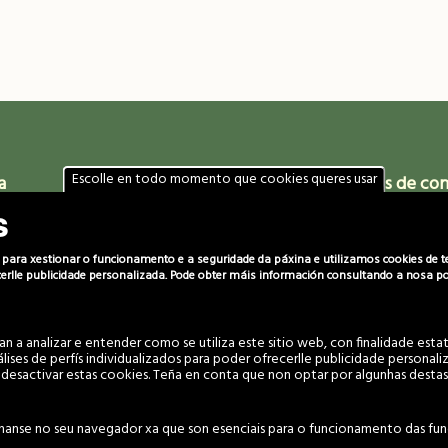
Escolle en todo momento que cookies queres usar
a
Localización
Datos de co
s
m 14pm
Comunidade de Montes Veciñais
(+34) 986 469 6
en Man Común de Vincios
666 029 280
607 060 949
ara xestionar o funcionamento e a seguridade da páxina e utilizamos cookies de terc
Piñeiro 22, Vincios
ecerlle publicidade personalizada. Pode obter máis información consultando a nosa pol
36316 Gondomar
c.montes@vincio
(Pontevedra)
coordinador@vin
 a analizar e entender como se utiliza este sitio web, con finalidade estatí
nálises de perfís individualizados para poder ofrecerlle publicidade persona
desactivar estas cookies. Teña en conta que non optar por algunhas destas
Aviso Legal e Política de privacidade
·
Política de cookies
unidade de Montes Veciñais en Man Común de Vincios. Todos os dereitos 
nanse no seu navegador xa que son esenciais para o funcionamento das func