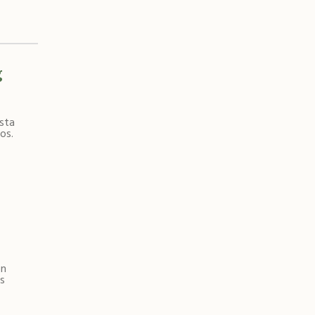
g
sta
os.
ón
s