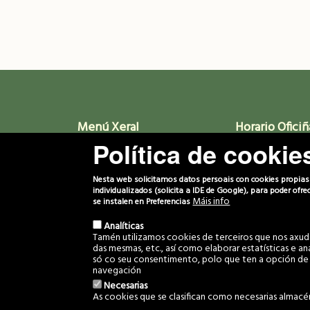
Menú Xeral
Horario Oficiñ
Política de cookie
Inicio
Luns a Venres. 8a
Novas
Proxectos
Nesta web solicitamos datos persoais con cookies propias p
Media
individualizados (solicita a IDE de Google), para poder ofr
Biblioteca
Máis info
se instalen en Preferencias
Comunidade
Contacto
Analíticas
Tamén utilizamos cookies de terceiros que nos axudan
das mesmas, etc., así como elaborar estatísticas e a
só co seu consentimento, polo que ten a opción de 
navegación
Necesarias
© 2022 Com
As cookies que se clasifican como necesarias almacé
Desarrollado por
GaliciaDigital