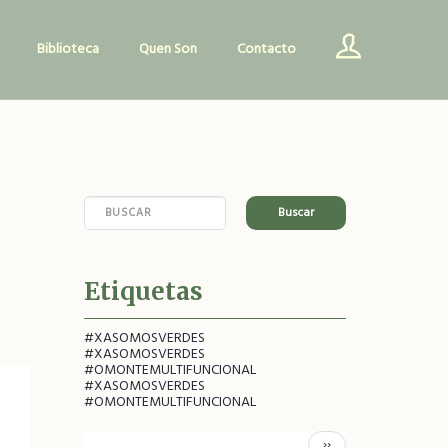
Biblioteca
Quen Son
Contacto
Buscar
Etiquetas
#XASOMOSVERDES
#XASOMOSVERDES
#OMONTEMULTIFUNCIONAL
#XASOMOSVERDES
#OMONTEMULTIFUNCIONAL
Pagination
Páxina
››