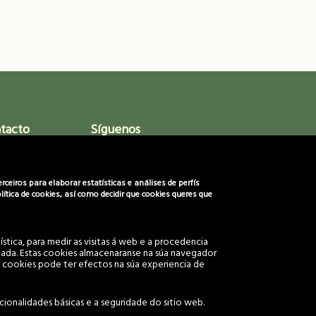
ntacto
Síguenos
92
eiros para elaborar estatísticas e análises de perfís
ítica de cookies, así como decidir que cookies queres que
s.org
cios.org
stica, para medir as visitas á web e a procedencia
lizada. Estas cookies almacenaranse na súa navegador
 cookies pode ter efectos na súa experiencia de
reservados.
ionalidades básicas e a seguridade do sitio web.