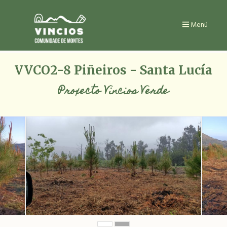
Ir
o
contido
Menú
principal
VVCO2-8 Piñeiros - Santa Lucía
Proxecto Vincios Verde
VVCO2-
VVCO2-
1
2