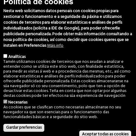
Política de cookies
Biblioteca
Comunidade
Nesta web solicitamos datos persoais con cookies propias para
Contacto
xestionar o funcionamento e a seguridade da páxina e utilizamos
cookies de terceiros para elaborar estatísticas e análises de perfís
individualizados (solicita a IDE de Google), para poder ofrecerlle
Horario Oficiña
publicidade personalizada. Pode obter máis información consultando a
nosa política de cookies, así como decidir que cookies queres que se
Luns a Venres. 8am 14pm
instalen en Preferencias
Máis info
Analíticas
Localización
Tamén utilizamos cookies de terceiros que nos axudan a analizar e
entender como se utiliza este sitio web, con finalidade estatística,
Comunidade de Montes Veciñais en Man Común de Vincios
para medir as visitas á web e a procedencia das mesmas, etc., así como
elaborar estatísticas e análises de perfís individualizados para poder
ofrecerlle publicidade personalizada. Estas cookies almacenaranse na
Piñeiro 22, Vincios
súa navegador só co seu consentimento, polo que ten a opción de
36316 Gondomar
desactivar estas cookies. Teña en conta que non optar por algunhas
(Pontevedra)
destas cookies pode ter efectos na súa experiencia de navegación
Necesarias
As cookies que se clasifican como necesarias almacénanse no seu
Datos de contacto
navegador xa que son esenciais para o funcionamento das
funcionalidades básicas e a seguridade do sitio web.
(+34) 986 469 692
666 029 280
Gardar preferencias
607 060 949
Aceptar todas as cookies