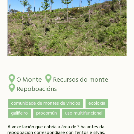
O Monte
Recursos do monte
Repoboacións
comunidade de montes de vincios
ecoloxía
galiñeiro
procomún
uso multifuncional
A vexetación que cobría a área de 3 ha antes da
repoboación correspondíase con fentos e silvas.