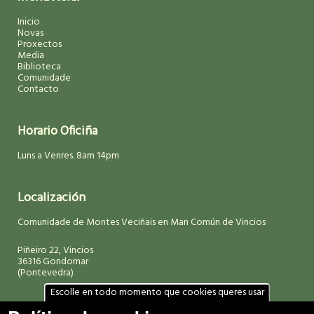
Inicio
Novas
Proxectos
Media
Biblioteca
Comunidade
Contacto
Horario Oficiña
Luns a Venres. 8am 14pm
Localización
Comunidade de Montes Veciñais en Man Común de Vincios
Piñeiro 22, Vincios
36316 Gondomar
(Pontevedra)
Escolle en todo momento que cookies queres usar