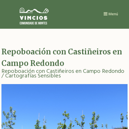
Ir
o
contido
Menú
principal
Repoboación con Castiñeiros en
Campo Redondo
Repoboación con Castiñeiros en Campo Redondo
/ Cartografías Sensibles