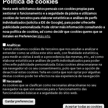
Política de cookies
Datos de contacto
(+34) 986 469 692
Nesta web solicitamos datos persoais con cookies propias para
666 029 280
xestionar o funcionamento e a seguridade da páxina e utilizamos
607 060 949
cookies de terceiros para elaborar estatísticas e análises de perfís
individualizados (solicita a IDE de Google), para poder ofrecerlle
c.montes@vincios.org
publicidade personalizada. Pode obter máis información consultando a
coordinador@vincios.org
nosa política de cookies, así como decidir que cookies queres que se
instalen en Preferencias
Máis info
Síguenos
Analíticas
Tamén utilizamos cookies de terceiros que nos axudan a analizar e
entender como se utiliza este sitio web, con finalidade estatística,
para medir as visitas á web e a procedencia das mesmas, etc., así como
elaborar estatísticas e análises de perfís individualizados para poder
ofrecerlle publicidade personalizada. Estas cookies almacenaranse na
súa navegador só co seu consentimento, polo que ten a opción de
desactivar estas cookies. Teña en conta que non optar por algunhas
destas cookies pode ter efectos na súa experiencia de navegación
Necesarias
Aviso Legal e Política de privacidade
·
Política de cookies
As cookies que se clasifican como necesarias almacénanse no seu
navegador xa que son esenciais para o funcionamento das
© 2022 Comunidade de Montes Veciñais en Man Común de Vincios. Todos
funcionalidades básicas e a seguridade do sitio web.
os dereitos reservados.
Desarrollado por
GaliciaDigital
Gardar preferencias
Aceptar todas as cookies