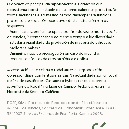
O obxectivo principal da repoboación é a creación dun
ecosistema forestal estable de uso principalmente produtor. De
forma secundaria e ao mesmo tempo desempeñará funcións
protectora e social. Os obxectivos desta actuación son os
seguintes:
- Aumentar a superficie ocupada por frondosas no monte veciñal
de Vincios, incrementando ao mesmo tempo a biodiversidade.
- Estudar a viabilidade de produción de madeira de calidade.
- Mellorar a paisaxe.
- Diminuír o risco de propagación en caso de incendio.
- Reducir os efectos da erosión hídrica e eólica.
A vexetación que cobría o rodal antes da repoboación
correspondíase con fentos e zarzas. Na actualidade son un total
de 3ha de castiñeiros (Castanea x hybrida) as que cubren a
superficie do Rodal 1 no lugar de Campo Redondo, extremo
Noroeste da Serra do Galiñeiro.
POSE, Silvia. Proxecto de Repoboación de 3 hectáreas do
M.V.M.C. de Vincios, Concello de Gondomar. Expediente: 123600
52 12007. Servizos Externos de Enxeñería, Xaneiro 2008.