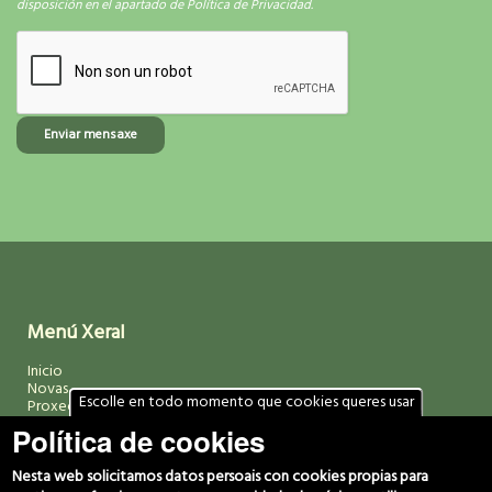
disposición en el apartado de Política de Privacidad.
Enviar mensaxe
Menú Xeral
Inicio
Novas
Escolle en todo momento que cookies queres usar
Proxectos
Media
Política de cookies
Biblioteca
Comunidade
Nesta web solicitamos datos persoais con cookies propias para
Contacto