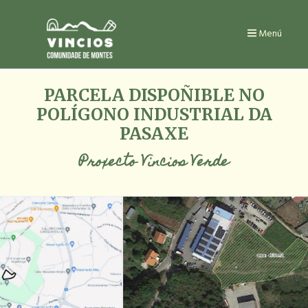
Ir
o
contido
Menú
principal
PARCELA DISPOÑIBLE NO
POLÍGONO INDUSTRIAL DA
PASAXE
Proxecto Vincios Verde