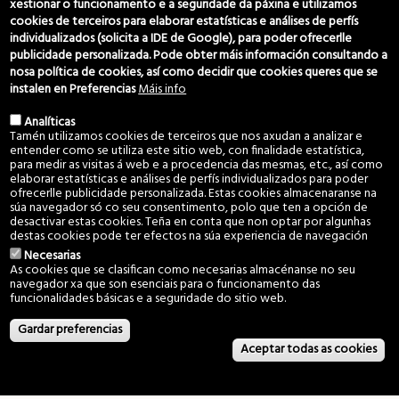
xestionar o funcionamento e a seguridade da páxina e utilizamos
cookies de terceiros para elaborar estatísticas e análises de perfís
individualizados (solicita a IDE de Google), para poder ofrecerlle
Horario Oficiña
publicidade personalizada. Pode obter máis información consultando a
nosa política de cookies, así como decidir que cookies queres que se
Luns a Venres. 8am 14pm
instalen en Preferencias
Máis info
Analíticas
Localización
Tamén utilizamos cookies de terceiros que nos axudan a analizar e
entender como se utiliza este sitio web, con finalidade estatística,
Comunidade de Montes Veciñais en Man Común de Vincios
para medir as visitas á web e a procedencia das mesmas, etc., así como
elaborar estatísticas e análises de perfís individualizados para poder
Piñeiro 22, Vincios
ofrecerlle publicidade personalizada. Estas cookies almacenaranse na
36316 Gondomar
súa navegador só co seu consentimento, polo que ten a opción de
(Pontevedra)
desactivar estas cookies. Teña en conta que non optar por algunhas
destas cookies pode ter efectos na súa experiencia de navegación
Necesarias
As cookies que se clasifican como necesarias almacénanse no seu
Datos de contacto
navegador xa que son esenciais para o funcionamento das
funcionalidades básicas e a seguridade do sitio web.
(+34) 986 469 692
666 029 280
Gardar preferencias
607 060 949
Aceptar todas as cookies
c.montes@vincios.org
coordinador@vincios.org