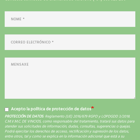
Acepto la política de protección de datos
PROTECCIÓN DE DATOS
: Reglamento (UE) 2016/679 RGPD y LOPDGDD 3/2018.
C.M.V.M.C. DE VINCIOS, como responsable del tratamiento, tratará sus datos para
atender sus solicitudes de información, dudas, consultas, sugerencias o quejas.
Podrá ejercitar los derechos de acceso, rectificación y supresión de los datos,
entre otros, tal y como se explica en la información adicional que está a su