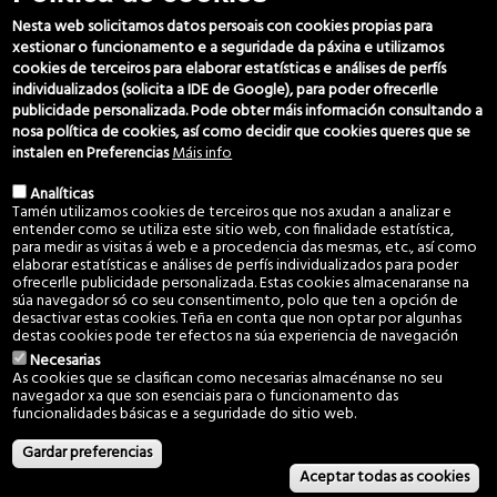
(+34) 986 469 692
Nesta web solicitamos datos persoais con cookies propias para
666 029 280
xestionar o funcionamento e a seguridade da páxina e utilizamos
607 060 949
cookies de terceiros para elaborar estatísticas e análises de perfís
individualizados (solicita a IDE de Google), para poder ofrecerlle
c.montes@vincios.org
publicidade personalizada. Pode obter máis información consultando a
coordinador@vincios.org
nosa política de cookies, así como decidir que cookies queres que se
instalen en Preferencias
Máis info
Síguenos
Analíticas
Tamén utilizamos cookies de terceiros que nos axudan a analizar e
entender como se utiliza este sitio web, con finalidade estatística,
para medir as visitas á web e a procedencia das mesmas, etc., así como
elaborar estatísticas e análises de perfís individualizados para poder
ofrecerlle publicidade personalizada. Estas cookies almacenaranse na
súa navegador só co seu consentimento, polo que ten a opción de
desactivar estas cookies. Teña en conta que non optar por algunhas
destas cookies pode ter efectos na súa experiencia de navegación
Necesarias
Aviso Legal e Política de privacidade
·
Política de cookies
As cookies que se clasifican como necesarias almacénanse no seu
navegador xa que son esenciais para o funcionamento das
© 2022 Comunidade de Montes Veciñais en Man Común de Vincios. Todos
funcionalidades básicas e a seguridade do sitio web.
os dereitos reservados.
Desarrollado por
GaliciaDigital
Gardar preferencias
Aceptar todas as cookies