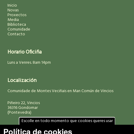
Inicio
Novas
Proxectos
Media
Biblioteca
Comunidade
Contacto
Horario Oficiña
Luns a Venres. 8am 14pm
Localización
Comunidade de Montes Veciñais en Man Común de Vincios
Piñeiro 22, Vincios
36316 Gondomar
(Pontevedra)
Escolle en todo momento que cookies queres usar
Política de cookies
Datos de contacto