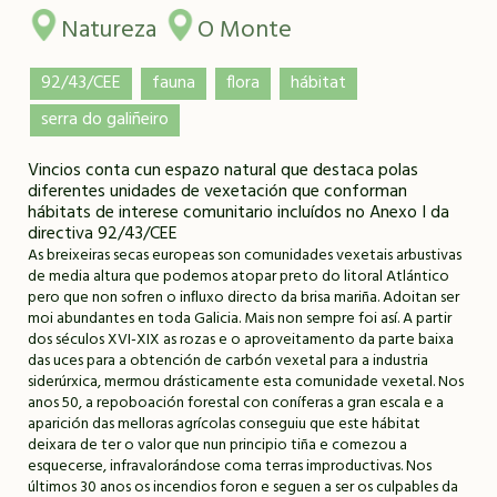
Natureza
O Monte
92/43/CEE
fauna
flora
hábitat
serra do galiñeiro
Vincios conta cun espazo natural que destaca polas
diferentes unidades de vexetación que conforman
hábitats de interese comunitario incluídos no Anexo I da
directiva 92/43/CEE
As breixeiras secas europeas son comunidades vexetais arbustivas
de media altura que podemos atopar preto do litoral Atlántico
pero que non sofren o inﬂuxo directo da brisa mariña. Adoitan ser
moi abundantes en toda Galicia. Mais non sempre foi así. A partir
dos séculos XVI-XIX as rozas e o aproveitamento da parte baixa
das uces para a obtención de carbón vexetal para a industria
siderúrxica, mermou drásticamente esta comunidade vexetal. Nos
anos 50, a repoboación forestal con coníferas a gran escala e a
aparición das melloras agrícolas conseguiu que este hábitat
deixara de ter o valor que nun principio tiña e comezou a
esquecerse, infravalorándose coma terras improductivas. Nos
últimos 30 anos os incendios foron e seguen a ser os culpables da