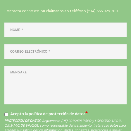
Contacta connosco ou chámanos ao teléfono (+34) 666 029 280
Acepto la política de protección de datos
PROTECCIÓN DE DATOS
: Reglamento (UE) 2016/679 RGPD y LOPDGDD 3/2018.
C.M.V.M.C. DE VINCIOS, como responsable del tratamiento, tratará sus datos para
atender sus solicitudes de información, dudas, consultas, sugerencias o quejas.