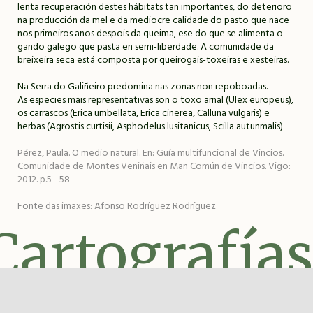
lenta recuperación destes hábitats tan importantes, do deterioro
na producción da mel e da mediocre calidade do pasto que nace
nos primeiros anos despois da queima, ese do que se alimenta o
gando galego que pasta en semi-liberdade. A comunidade da
breixeira seca está composta por queirogais-toxeiras e xesteiras.
Na Serra do Galiñeiro predomina nas zonas non repoboadas.
As especies mais representativas son o toxo arnal (Ulex europeus),
os carrascos (Erica umbellata, Erica cinerea, Calluna vulgaris) e
herbas (Agrostis curtisii, Asphodelus lusitanicus, Scilla autunmalis)
Pérez, Paula. O medio natural. En: Guía multifuncional de Vincios.
Comunidade de Montes Veniñais en Man Común de Vincios. Vigo:
2012. p.5 - 58
Fonte das imaxes: Afonso Rodríguez Rodríguez
Cartografías