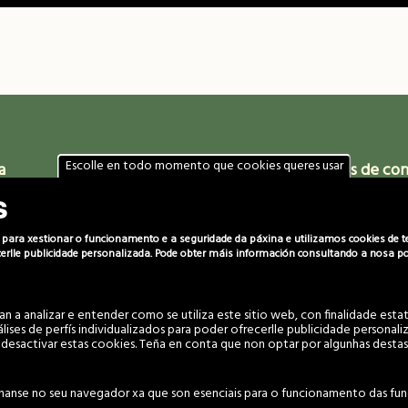
Escolle en todo momento que cookies queres usar
a
Localización
Datos de co
s
m 14pm
Comunidade de Montes Veciñais
(+34) 986 469 6
en Man Común de Vincios
666 029 280
607 060 949
ara xestionar o funcionamento e a seguridade da páxina e utilizamos cookies de terc
Piñeiro 22, Vincios
ecerlle publicidade personalizada. Pode obter máis información consultando a nosa pol
36316 Gondomar
c.montes@vincio
(Pontevedra)
coordinador@vin
 a analizar e entender como se utiliza este sitio web, con finalidade estatí
nálises de perfís individualizados para poder ofrecerlle publicidade persona
desactivar estas cookies. Teña en conta que non optar por algunhas destas
Aviso Legal e Política de privacidade
·
Política de cookies
unidade de Montes Veciñais en Man Común de Vincios. Todos os dereitos 
nanse no seu navegador xa que son esenciais para o funcionamento das func