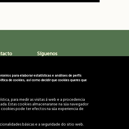
ntacto
Síguenos
92
eiros para elaborar estatísticas e análises de perfís
ítica de cookies, así como decidir que cookies queres que
s.org
cios.org
stica, para medir as visitas á web e a procedencia
lizada. Estas cookies almacenaranse na súa navegador
 cookies pode ter efectos na súa experiencia de
reservados.
ionalidades básicas e a seguridade do sitio web.