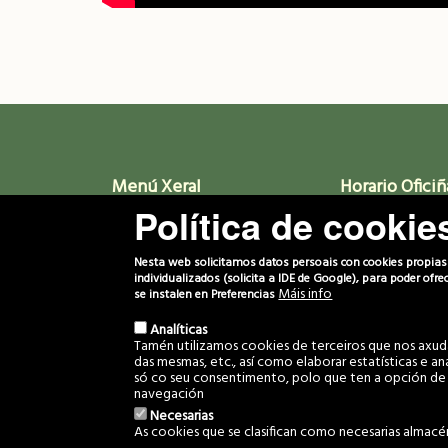
Menú Xeral
Horario Oficiñ
Política de cookie
Inicio
Luns a Venres. 8a
Novas
Proxectos
Nesta web solicitamos datos persoais con cookies propias p
Media
individualizados (solicita a IDE de Google), para poder ofr
Biblioteca
Máis info
se instalen en Preferencias
Comunidade
Contacto
Analíticas
Tamén utilizamos cookies de terceiros que nos axudan
das mesmas, etc., así como elaborar estatísticas e a
só co seu consentimento, polo que ten a opción de 
navegación
Necesarias
© 2022 Com
As cookies que se clasifican como necesarias almacé
Desarrollado por
GaliciaDigital