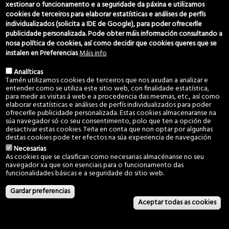
666 029 280
xestionar o funcionamento e a seguridade da páxina e utilizamos
607 060 949
cookies de terceiros para elaborar estatísticas e análises de perfís
individualizados (solicita a IDE de Google), para poder ofrecerlle
c.montes@vincios.org
publicidade personalizada. Pode obter máis información consultando a
coordinador@vincios.org
nosa política de cookies, así como decidir que cookies queres que se
instalen en Preferencias
Máis info
Síguenos
Analíticas
Tamén utilizamos cookies de terceiros que nos axudan a analizar e
entender como se utiliza este sitio web, con finalidade estatística,
para medir as visitas á web e a procedencia das mesmas, etc., así como
elaborar estatísticas e análises de perfís individualizados para poder
ofrecerlle publicidade personalizada. Estas cookies almacenaranse na
súa navegador só co seu consentimento, polo que ten a opción de
desactivar estas cookies. Teña en conta que non optar por algunhas
destas cookies pode ter efectos na súa experiencia de navegación
Necesarias
Aviso Legal e Política de privacidade
·
Política de cookies
As cookies que se clasifican como necesarias almacénanse no seu
navegador xa que son esenciais para o funcionamento das
© 2022 Comunidade de Montes Veciñais en Man Común de Vincios. Todos
funcionalidades básicas e a seguridade do sitio web.
os dereitos reservados.
Desarrollado por
GaliciaDigital
Gardar preferencias
Aceptar todas as cookies