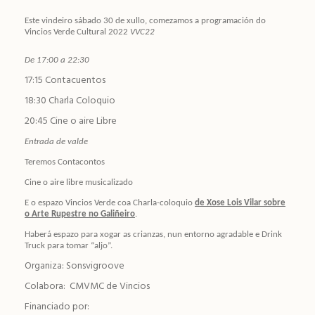
Este vindeiro sábado 30 de xullo, comezamos a programación do
Vincios Verde Cultural 2022
VVC22
De 17:00 a 22:30
17:15 Contacuentos
18:30 Charla Coloquio
20:45 Cine o aire Libre
Entrada de valde
Teremos Contacontos
Cine o aire libre musicalizado
E o espazo Vincios Verde coa Charla-coloquio
de Xose Lois Vilar sobre
o Arte Rupestre no Galiñeiro
.
Haberá espazo para xogar as crianzas, nun entorno agradable e Drink
Truck para tomar “aljo”.
Organiza: Sonsvigroove
Colabora: CMVMC de Vincios
Financiado por: