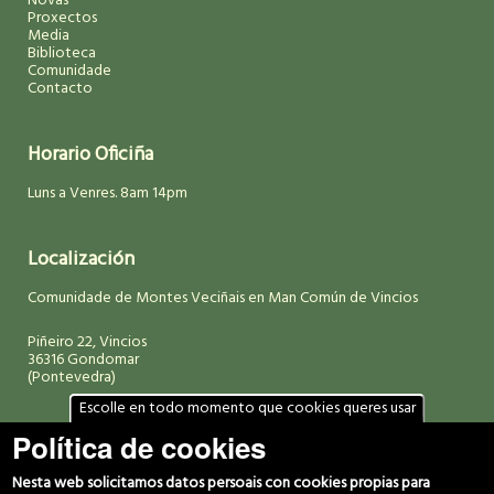
Novas
Proxectos
Media
Biblioteca
Comunidade
Contacto
Horario Oficiña
Luns a Venres. 8am 14pm
Localización
Comunidade de Montes Veciñais en Man Común de Vincios
Piñeiro 22, Vincios
36316 Gondomar
(Pontevedra)
Escolle en todo momento que cookies queres usar
Política de cookies
Datos de contacto
(+34) 986 469 692
Nesta web solicitamos datos persoais con cookies propias para