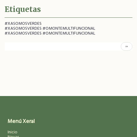
Etiquetas
#XASOMOSVERDES
#XASOMOSVERDES #OMONTEMULTIFUNCIONAL
#XASOMOSVERDES #OMONTEMULTIFUNCIONAL
Pagination
Páxina
››
Segui
Menú Xeral
Inicio