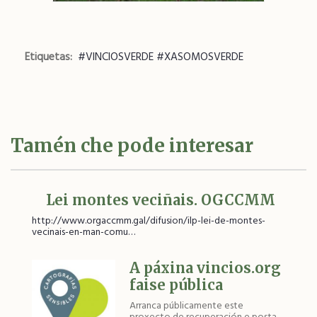
Etiquetas
#VINCIOSVERDE #XASOMOSVERDE
Tamén che pode interesar
Lei montes veciñais. OGCCMM
http://www.orgaccmm.gal/difusion/ilp-lei-de-montes-
vecinais-en-man-comu…
A páxina vincios.org
faise pública
Arranca públicamente este