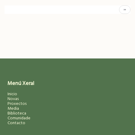
Pagination
Páxina
››
Segui
Menú Xeral
Inicio
Novas
Proxectos
Media
Biblioteca
Comunidade
Contacto