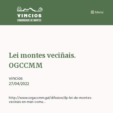
Ir
o
contido
Menú
principal
Lei montes veciñais.
OGCCMM
vincios
27/04/2022
http://www.orgaccmm.gal/difusion/ilp-lei-de-montes-
vecinais-en-man-comu…