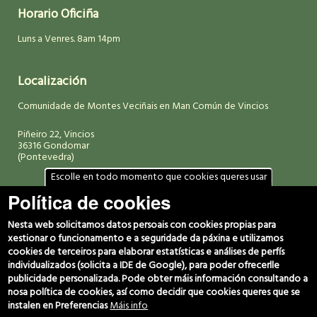
Horario Oficiña
Luns a Venres. 8am 14pm
Localización
Comunidade de Montes Veciñais en Man Común de Vincios
Piñeiro 22, Vincios
36316 Gondomar
(Pontevedra)
Escolle en todo momento que cookies queres usar
Política de cookies
Datos de contacto
(+34) 986 469 692
Nesta web solicitamos datos persoais con cookies propias para
666 029 280
xestionar o funcionamento e a seguridade da páxina e utilizamos
607 060 949
cookies de terceiros para elaborar estatísticas e análises de perfís
individualizados (solicita a IDE de Google), para poder ofrecerlle
c.montes@vincios.org
publicidade personalizada. Pode obter máis información consultando a
coordinador@vincios.org
nosa política de cookies, así como decidir que cookies queres que se
instalen en Preferencias
Máis info