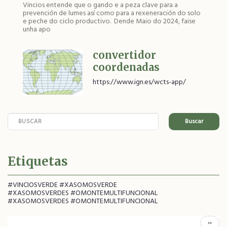
Vincios entende que o gando e a peza clave para a
prevención de lumes así como para a rexeneración do solo
e peche do ciclo productivo. Dende Maio do 2024, faise
unha apo
convertidor
coordenadas
https://www.ign.es/wcts-app/
Buscar
Etiquetas
#VINCIOSVERDE #XASOMOSVERDE
#XASOMOSVERDES #OMONTEMULTIFUNCIONAL
#XASOMOSVERDES #OMONTEMULTIFUNCIONAL
Pagination
Páxina
››