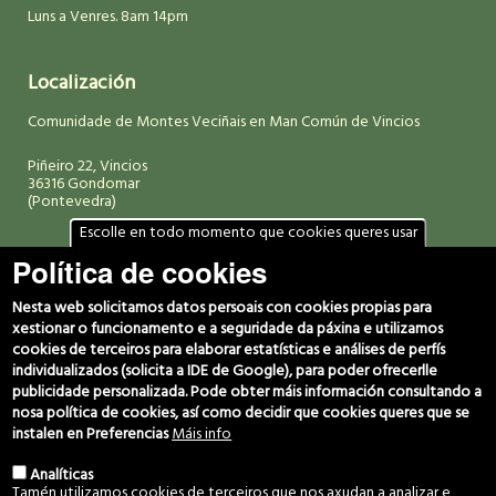
Luns a Venres. 8am 14pm
Localización
Comunidade de Montes Veciñais en Man Común de Vincios
Piñeiro 22, Vincios
36316 Gondomar
(Pontevedra)
Escolle en todo momento que cookies queres usar
Política de cookies
Datos de contacto
(+34) 986 469 692
Nesta web solicitamos datos persoais con cookies propias para
666 029 280
xestionar o funcionamento e a seguridade da páxina e utilizamos
607 060 949
cookies de terceiros para elaborar estatísticas e análises de perfís
individualizados (solicita a IDE de Google), para poder ofrecerlle
c.montes@vincios.org
publicidade personalizada. Pode obter máis información consultando a
coordinador@vincios.org
nosa política de cookies, así como decidir que cookies queres que se
instalen en Preferencias
Máis info
Síguenos
Analíticas
Tamén utilizamos cookies de terceiros que nos axudan a analizar e