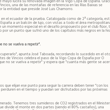
e mayo lucirá su renovada imagen en la Vigo Copa de España. Graci
ncios, una de las montañas de referencia en las Rías Baixas se
or la entidad que preside José Luis Chamorro.
o en el ecuador de la prueba. Catalogada como de 2ª categoría, es
España a un balcón de lujo, con vistas a todo el área metropolitan
e un momento especial en el desafío propouesto por el club flúor, 
so por un punto que sufrió uno de los capítulos más negros en la his
 no se vuelva a repetir".
uperarlo", apunta José Taboada, recordando lo sucedido en el ot
tes de Vincios celebra el paso de la Vigo Copa de España por O
 que no se vuelva a repetir" y espera que "cuanta más gente se ace
os que elijan ese punto para seguir la carrera deben tener "con los
 perduren en el tiempo y puedan ser disfrutados por las próximas
generado. Tenemos tres sumideros de CO2 registrados en el Minister
que divide el monte en dos partes (siendo el 80% castaños), una