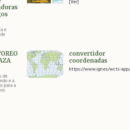
e
[Ver]
nduras
gos
ra e
 de
TOREO
convertidor
AZA
coordenadas
https://www.ign.es/wcts-app
s de
ando e a
o para a
ivo.