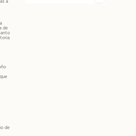
as a
Seguinte
ta
a de
tanto
toria
oño
rque
io de