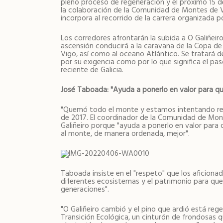
pleno proceso de regeneración y el próximo 15 d
la colaboración de la Comunidad de Montes de Vi
incorpora al recorrido de la carrera organizada p
Los corredores afrontarán la subida a O Galiñeir
ascensión conducirá a la caravana de la Copa de 
Vigo, así como al oceano Atlántico. Se tratará d
por su exigencia como por lo que significa el pa
reciente de Galicia.
José Taboada: "Ayuda a ponerlo en valor para que
"Quemó todo el monte y estamos intentando rec
de 2017. El coordinador de la Comunidad de Mon
Galiñeiro porque "ayuda a ponerlo en valor para
al monte, de manera ordenada, mejor".
Taboada insiste en el "respeto" que los aficionad
diferentes ecosistemas y el patrimonio para que
generaciones".
"O Galiñeiro cambió y el pino que ardió está re
Transición Ecológica, un cinturón de frondosas 