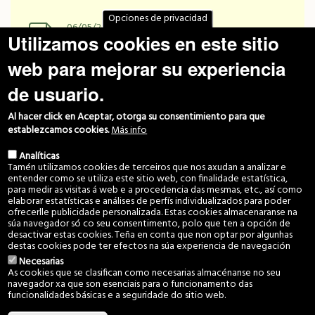
Opciones de privacidad
06/05/2022
Utilizamos cookies en este sitio
GUIA DIDACTICA ORGANIZACION
GALEGA DE CCMM
web para mejorar su experiencia
A Organización Galega de Comunidades de
Montes (ORGACCMM) presenta unha guía
de usuario.
didáctica titulada
“As Terras Comunitarias de
Galiza: o Monte Veciñal en Man Común”
co f
Al hacer click en Aceptar, otorga su consentimiento para que
establezcamos cookies.
Más info
Descargar .pdf
Descargar .pdf
Analíticas
Tamén utilizamos cookies de terceiros que nos axudan a analizar e
entender como se utiliza este sitio web, con finalidade estatística,
para medir as visitas á web e a procedencia das mesmas, etc., así como
04/05/2022
elaborar estatísticas e análises de perfís individualizados para poder
ofrecerlle publicidade personalizada. Estas cookies almacenaranse na
Lei de augas de Galicia
súa navegador só co seu consentimento, polo que ten a opción de
Descargar .pdf
desactivar estas cookies. Teña en conta que non optar por algunhas
destas cookies pode ter efectos na súa experiencia de navegación
Necesarias
As cookies que se clasifican como necesarias almacénanse no seu
navegador xa que son esenciais para o funcionamento das
22/04/2022
funcionalidades básicas e a seguridade do sitio web.
Cristina Bugarín. Entorno xurídico