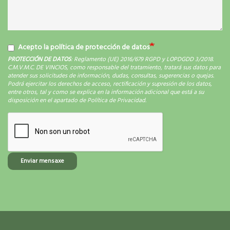
Acepto la política de protección de datos
PROTECCIÓN DE DATOS
: Reglamento (UE) 2016/679 RGPD y LOPDGDD 3/2018.
C.M.V.M.C. DE VINCIOS, como responsable del tratamiento, tratará sus datos para
atender sus solicitudes de información, dudas, consultas, sugerencias o quejas.
Podrá ejercitar los derechos de acceso, rectificación y supresión de los datos,
entre otros, tal y como se explica en la información adicional que está a su
disposición en el apartado de Política de Privacidad.
Enviar mensaxe