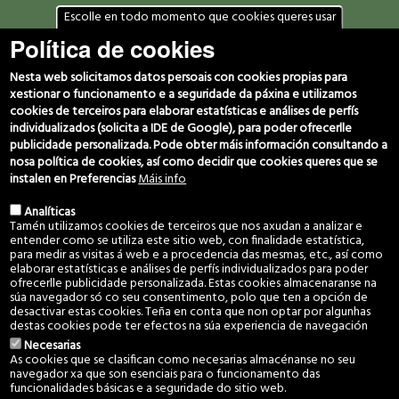
Escolle en todo momento que cookies queres usar
Política de cookies
Datos de contacto
(+34) 986 469 692
Nesta web solicitamos datos persoais con cookies propias para
666 029 280
xestionar o funcionamento e a seguridade da páxina e utilizamos
607 060 949
cookies de terceiros para elaborar estatísticas e análises de perfís
individualizados (solicita a IDE de Google), para poder ofrecerlle
c.montes@vincios.org
publicidade personalizada. Pode obter máis información consultando a
coordinador@vincios.org
nosa política de cookies, así como decidir que cookies queres que se
instalen en Preferencias
Máis info
Síguenos
Analíticas
Tamén utilizamos cookies de terceiros que nos axudan a analizar e
entender como se utiliza este sitio web, con finalidade estatística,
para medir as visitas á web e a procedencia das mesmas, etc., así como
elaborar estatísticas e análises de perfís individualizados para poder
ofrecerlle publicidade personalizada. Estas cookies almacenaranse na
súa navegador só co seu consentimento, polo que ten a opción de
desactivar estas cookies. Teña en conta que non optar por algunhas
destas cookies pode ter efectos na súa experiencia de navegación
Necesarias
Aviso Legal e Política de privacidade
·
Política de cookies
As cookies que se clasifican como necesarias almacénanse no seu
navegador xa que son esenciais para o funcionamento das
© 2022 Comunidade de Montes Veciñais en Man Común de Vincios. Todos
funcionalidades básicas e a seguridade do sitio web.