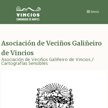
Ir
o
contido
Menú
principal
Asociación de Veciños Galiñeiro
de Vincios
Asociación de Veciños Galiñeiro de Vincios
/
Cartografías Sensibles