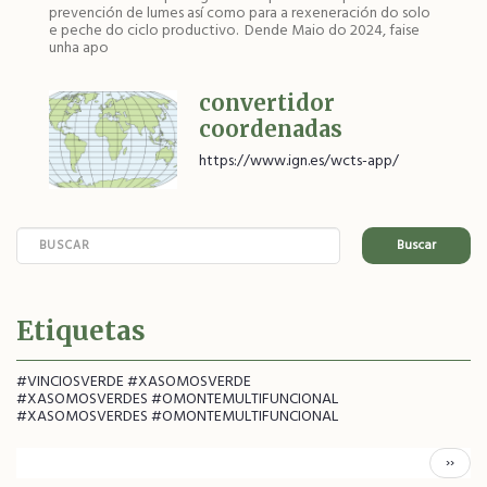
prevención de lumes así como para a rexeneración do solo
e peche do ciclo productivo. Dende Maio do 2024, faise
unha apo
convertidor
coordenadas
https://www.ign.es/wcts-app/
Buscar
Etiquetas
#VINCIOSVERDE #XASOMOSVERDE
#XASOMOSVERDES #OMONTEMULTIFUNCIONAL
#XASOMOSVERDES #OMONTEMULTIFUNCIONAL
Pagination
Páxina
››
Segui