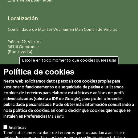
Luns a Venres. 8am 14pm
Localización
Comunidade de Montes Veciñais en Man Común de Vincios
Piñeiro 22, Vincios
36316 Gondomar
(Pontevedra)
Escolle en todo momento que cookies queres usar
Política de cookies
Datos de contacto
(+34) 986 469 692
Nesta web solicitamos datos persoais con cookies propias para
666 029 280
xestionar o funcionamento e a seguridade da páxina e utilizamos
607 060 949
cookies de terceiros para elaborar estatísticas e análises de perfís
individualizados (solicita a IDE de Google), para poder ofrecerlle
c.montes@vincios.org
publicidade personalizada. Pode obter máis información consultando a
coordinador@vincios.org
nosa política de cookies, así como decidir que cookies queres que se
instalen en Preferencias
Máis info
Síguenos
Analíticas
Tamén utilizamos cookies de terceiros que nos axudan a analizar e
entender como se utiliza este sitio web, con finalidade estatística,